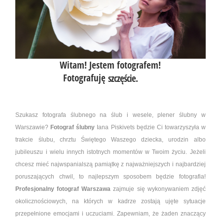
Witam! Jestem fotografem!
Fotografuję
szczęście.
Szukasz fotografa ślubnego na ślub i wesele, plener ślubny w
Warszawie?
Fotograf ślubny
Iana Piskivets będzie Ci towarzyszyła w
trakcie ślubu, chrztu Świętego Waszego dziecka, urodzin albo
jubileuszu i wielu innych istotnych momentów w Twoim życiu. Jeżeli
chcesz mieć najwspanialszą pamiątkę z najważniejszych i najbardziej
poruszających chwil, to najlepszym sposobem będzie fotografia!
Profesjonalny fotograf Warszawa
zajmuje się wykonywaniem zdjęć
okolicznościowych, na których w kadrze zostają ujęte sytuacje
przepełnione emocjami i uczuciami. Zapewniam, że żaden znaczący