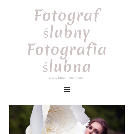
Fotograf
ślubny
Fotografia
ślubna
www.iana-photo.com