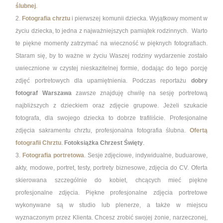
ślubnej
.
2.
Fotografia chrztu
i pierwszej komunii dziecka. Wyjątkowy moment w
życiu dziecka, to jedna z najważniejszych pamiątek rodzinnych. Warto
te piękne momenty zatrzymać na wieczność w pięknych fotografiach.
Staram się, by to ważne w życiu Waszej rodziny wydarzenie zostało
uwiecznione w czystej nieskazitelnej formie, dodając do tego porcję
zdjęć portretowych dla upamiętnienia. Podczas reportażu
dobry
fotograf Warszawa
zawsze znajduję chwilę na sesję portretową
najbliższych z dzieckiem oraz zdjęcie grupowe. Jeżeli szukacie
fotografa, dla swojego dziecka to dobrze trafiliście.
Profesjonalne
zdjęcia sakramentu chrztu, profesjonalna fotografia ślubna.
Ofertą
fotografii Chrztu
.
Fotoksiążka Chrzest Święty
.
3.
Fotografia portretowa
. Sesje zdjęciowe, indywidualne, buduarowe,
akty, modowe, portret, testy, portrety biznesowe, zdjęcia do CV. Oferta
skierowana szczególnie do kobiet, chcących mieć piękne
profesjonalne zdjęcia. Piękne profesjonalne zdjęcia portretowe
wykonywane są w studio lub plenerze, a także w miejscu
wyznaczonym przez Klienta. Chcesz zrobić swojej żonie, narzeczonej,