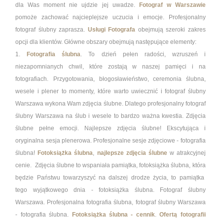
dla Was moment nie ujdzie jej uwadze.
Fotograf w Warszawie
pomoże zachować najcieplejsze uczucia i emocje. Profesjonalny
fotograf ślubny zaprasza.
Usługi Fotografa
obejmują szeroki zakres
opcji dla klientów. Główne obszary obejmują następujące elementy:
1.
Fotografia ślubna
. To dzień pełen radości, wzruszeń i
niezapomnianych chwil, które zostają w naszej pamięci i na
fotografiach.
Przygotowania, błogosławieństwo, ceremonia ślubna,
wesele i plener to momenty, które warto uwiecznić i fotograf ślubny
Warszawa wykona Wam zdjęcia ślubne. Dlatego profesjonalny fotograf
ślubny Warszawa na ślub i wesele to bardzo ważna kwestia. Zdjęcia
ślubne pełne emocji. Najlepsze zdjęcia ślubne! Ekscytująca i
oryginalna sesja plenerowa.
Profesjonalne sesje zdjęciowe - fotografia
ślubna!
Fotoksiążka ślubna
,
najlepsze zdjęcia ślubne
w atrakcyjnej
cenie. Zdjęcia ślubne to wspaniała pamiątka, fotoksiążka ślubna, która
będzie Państwu towarzyszyć na dalszej drodze życia, to pamiątka
tego wyjątkowego dnia - fotoksiążka ślubna. Fotograf ślubny
Warszawa. Profesjonalna fotografia ślubna, fotograf ślubny Warszawa
- fotografia ślubna.
Fotoksiążka ślubna - cennik
.
Ofertą fotografii