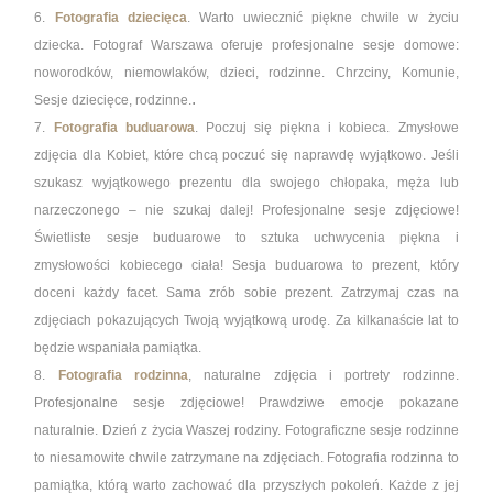
6.
Fotografia dziecięca
. Warto uwiecznić piękne chwile w życiu
dziecka. Fotograf Warszawa oferuje profesjonalne sesje domowe:
noworodków, niemowlaków, dzieci, rodzinne. Chrzciny, Komunie,
.
Sesje dziecięce, rodzinne.
7.
Fotografia buduarowa
. Poczuj się piękna i kobieca. Zmysłowe
zdjęcia dla Kobiet, które chcą poczuć się naprawdę wyjątkowo. Jeśli
szukasz wyjątkowego prezentu dla swojego chłopaka, męża lub
narzeczonego – nie szukaj dalej! Profesjonalne sesje zdjęciowe!
Świetliste sesje buduarowe to sztuka uchwycenia piękna i
zmysłowości kobiecego ciała! Sesja buduarowa to prezent, który
doceni każdy facet. Sama zrób sobie prezent. Zatrzymaj czas na
zdjęciach pokazujących Twoją wyjątkową urodę. Za kilkanaście lat to
będzie wspaniała pamiątka.
8.
Fotografia rodzinna
, naturalne zdjęcia i portrety rodzinne.
Profesjonalne sesje zdjęciowe! Prawdziwe emocje pokazane
naturalnie. Dzień z życia Waszej rodziny. Fotograficzne sesje rodzinne
to niesamowite chwile zatrzymane na zdjęciach. Fotografia rodzinna to
pamiątka, którą warto zachować dla przyszłych pokoleń. Każde z jej