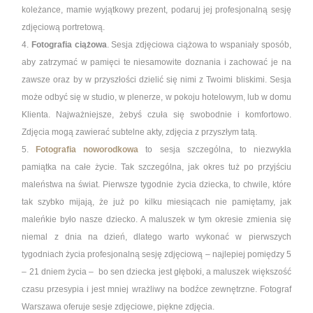
koleżance, mamie wyjątkowy prezent, podaruj jej profesjonalną sesję
zdjęciową portretową.
4.
Fotografia ciążowa
. Sesja zdjęciowa ciążowa to wspaniały sposób,
aby zatrzymać w pamięci te niesamowite doznania i zachować je na
zawsze oraz by w przyszłości dzielić się nimi z Twoimi bliskimi. Sesja
może odbyć się w studio, w plenerze, w pokoju hotelowym, lub w domu
Klienta. Najważniejsze, żebyś czuła się swobodnie i komfortowo.
Zdjęcia mogą zawierać subtelne akty, zdjęcia z przyszłym tatą.
5.
Fotografia noworodkowa
to sesja szczególna, to niezwykła
pamiątka na całe życie. Tak szczególna, jak okres tuż po przyjściu
maleństwa na świat. Pierwsze tygodnie życia dziecka, to chwile, które
tak szybko mijają, że już po kilku miesiącach nie pamiętamy, jak
maleńkie było nasze dziecko. A maluszek w tym okresie zmienia się
niemal z dnia na dzień, dlatego warto wykonać w pierwszych
tygodniach życia profesjonalną sesję zdjęciową – najlepiej pomiędzy 5
– 21 dniem życia – bo sen dziecka jest głęboki, a maluszek większość
czasu przesypia i jest mniej wrażliwy na bodźce zewnętrzne. Fotograf
Warszawa oferuje sesje zdjęciowe, piękne zdjęcia.